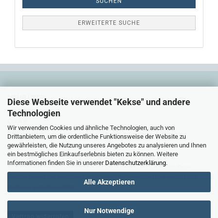
SUCHEN
ERWEITERTE SUCHE
MEHR ÜBER...
Diese Webseite verwendet "Kekse" und andere
Impressum
Technologien
Cookie
Wir verwenden Cookies und ähnliche Technologien, auch von
Einstellungen
Drittanbietern, um die ordentliche Funktionsweise der Website zu
gewährleisten, die Nutzung unseres Angebotes zu analysieren und Ihnen
ein bestmögliches Einkaufserlebnis bieten zu können. Weitere
Informationen finden Sie in unserer
Datenschutzerklärung
.
Sämtliche Daten, Texte und Bilder sind unser Eigentum, soweit sie nicht durch Dritte zur
Verfügung gestellt und deren Eigentum unterliegen. Die Verwendung ohne ausdrückliche
Alle Akzeptieren
Zustimmung ist nicht gestattet.
Nur Notwendige
Vertrag widerrufen