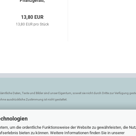
Pflanzgefäß,
Recyclingglas
13,80 EUR
13,80 EUR pro Stück
Sämtliche Daten, Texte und Bilder sind unser Eigentum, soweit sie nicht durch Dritte zur Verfügung ges
ohne ausdrückliche Zustimmung ist nicht gestattet.
echnologien
tern, um die ordentliche Funktionsweise der Website zu gewährleisten, die Nu
serlebnis bieten zu können. Weitere Informationen finden Sie in unserer