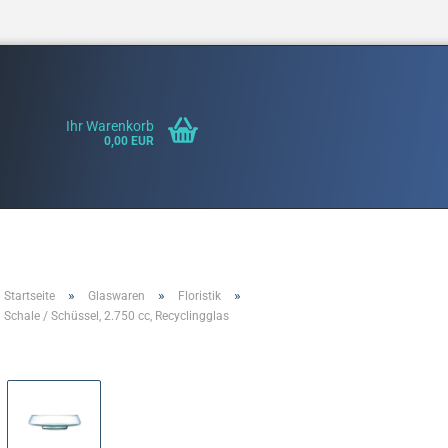
Ihr Warenkorb
0,00 EUR
»
»
»
Startseite
Glaswaren
Floristik
Konto erste
Schale / Schüssel, 2.750 cc, Recyclingglas
Passwort v