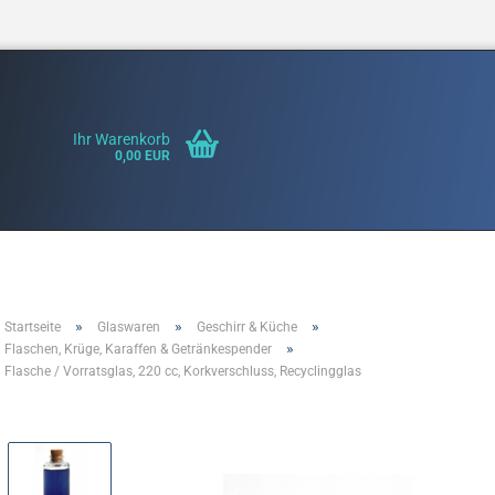
Ihr Warenkorb
0,00 EUR
»
»
»
Startseite
Glaswaren
Geschirr & Küche
Konto erste
»
Flaschen, Krüge, Karaffen & Getränkespender
Flasche / Vorratsglas, 220 cc, Korkverschluss, Recyclingglas
Passwort v