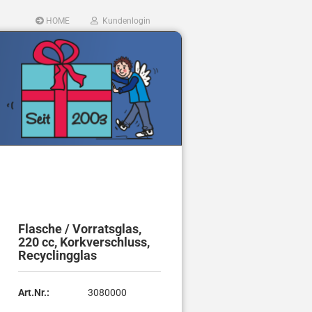
HOME
Kundenlogin
llen
Flasche / Vorratsglas,
ergessen?
220 cc, Korkverschluss,
Recyclingglas
Art.Nr.:
3080000