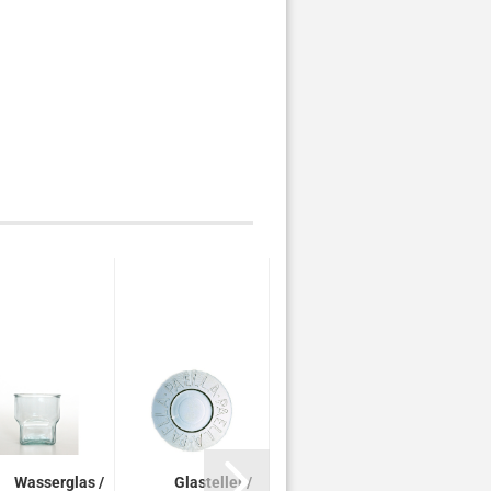
Wasserglas /
Glasteller /
Weinglas /