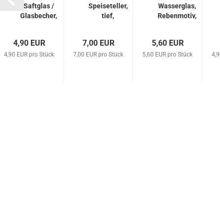
Saftglas /
Speiseteller,
Wasserglas,
Glasbecher,
tief,
Rebenmotiv,
300 cc,
Recyclingglas
Recyclingglas
Recyclingglas
4,90 EUR
7,00 EUR
5,60 EUR
4,90 EUR pro Stück
7,00 EUR pro Stück
5,60 EUR pro Stück
4,9