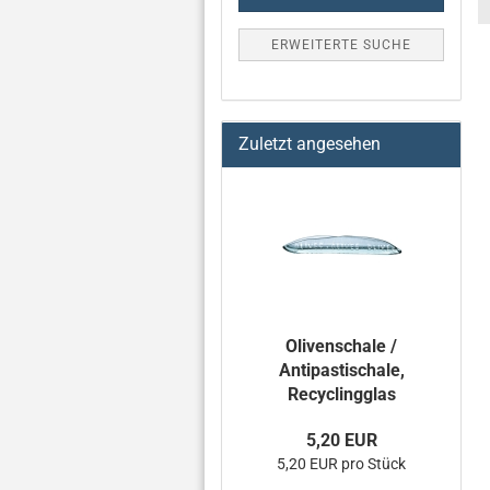
Saftglas /
Speiseteller,
Wasserglas,
Glasbecher,
tief,
Rebenmotiv,
ERWEITERTE SUCHE
300 cc,
Recyclingglas
Recyclingglas
Recyclingglas
4,90 EUR
7,00 EUR
5,60 EUR
4,90 EUR pro Stück
7,00 EUR pro Stück
5,60 EUR pro Stück
Zuletzt angesehen
Olivenschale /
Antipastischale,
Recyclingglas
5,20 EUR
5,20 EUR pro Stück