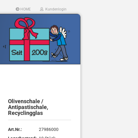
HOME
Kundenlogin
llen
Olivenschale /
ergessen?
Antipastischale,
Recyclingglas
Art.Nr.:
27986000