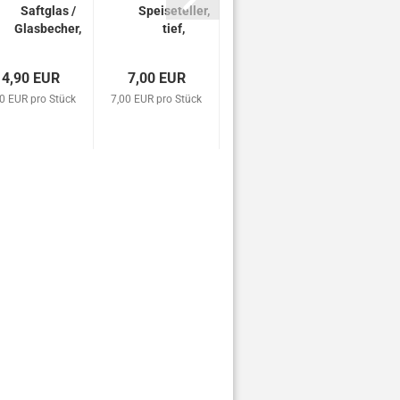
Saftglas /
Speiseteller,
Wasserglas,
Glasbecher,
tief,
Rebenmotiv,
300 cc,
Recyclingglas
Recyclingglas
Recyclingglas
4,90 EUR
7,00 EUR
5,60 EUR
0 EUR pro Stück
7,00 EUR pro Stück
5,60 EUR pro Stück