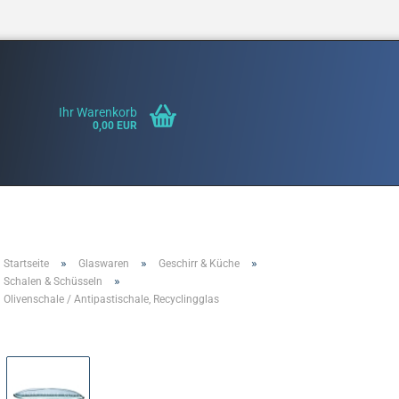
Ihr Warenkorb
0,00 EUR
»
»
»
Startseite
Glaswaren
Geschirr & Küche
Konto erste
»
Schalen & Schüsseln
Olivenschale / Antipastischale, Recyclingglas
Passwort v