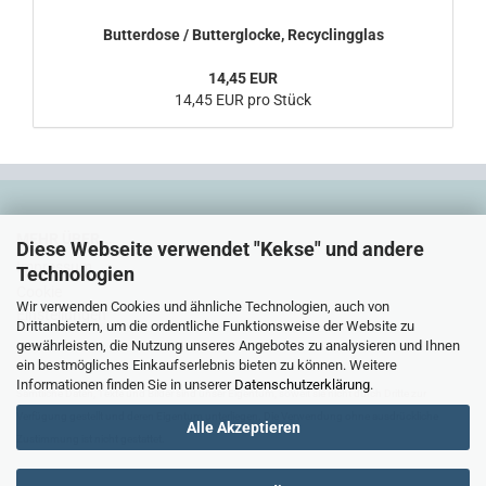
Butterdose / Butterglocke, Recyclingglas
14,45 EUR
14,45 EUR pro Stück
MEHR ÜBER...
Diese Webseite verwendet "Kekse" und andere
Impressum
Technologien
Cookie
Wir verwenden Cookies und ähnliche Technologien, auch von
Einstellungen
Drittanbietern, um die ordentliche Funktionsweise der Website zu
gewährleisten, die Nutzung unseres Angebotes zu analysieren und Ihnen
ein bestmögliches Einkaufserlebnis bieten zu können. Weitere
Informationen finden Sie in unserer
Datenschutzerklärung
.
Sämtliche Daten, Texte und Bilder sind unser Eigentum, soweit sie nicht durch Dritte zur
Verfügung gestellt und deren Eigentum unterliegen. Die Verwendung ohne ausdrückliche
Alle Akzeptieren
Zustimmung ist nicht gestattet.